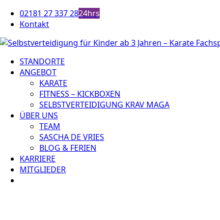
Zum
02181 27 337 28
24hrs
Inhalt
Kontakt
springen
STANDORTE
ANGEBOT
KARATE
FITNESS – KICKBOXEN
SELBSTVERTEIDIGUNG KRAV MAGA
ÜBER UNS
TEAM
SASCHA DE VRIES
BLOG & FERIEN
KARRIERE
MITGLIEDER
Zeige
grösseres