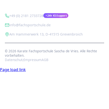
Kontakt
+49 (0) 2181 2733728
24h KI-Support
info@fachsportschule.de
Am Hammerwerk 13, D-41515 Grevenbroich
© 2026 Karate Fachsportschule Sascha de Vries. Alle Rechte
vorbehalten.
Datenschutz
Impressum
AGB
Page load link
Nach
oben