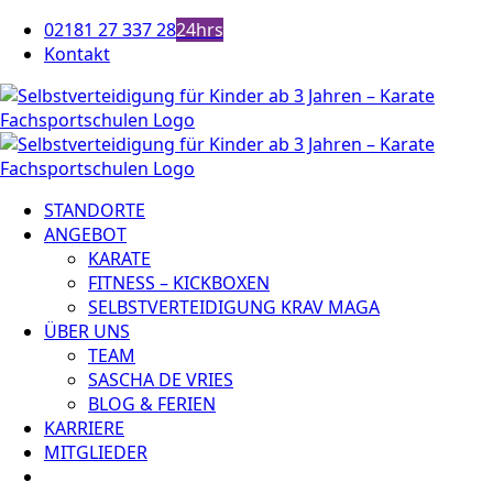
Zum
02181 27 337 28
24hrs
Inhalt
Kontakt
springen
STANDORTE
ANGEBOT
KARATE
FITNESS – KICKBOXEN
SELBSTVERTEIDIGUNG KRAV MAGA
ÜBER UNS
TEAM
SASCHA DE VRIES
BLOG & FERIEN
KARRIERE
MITGLIEDER