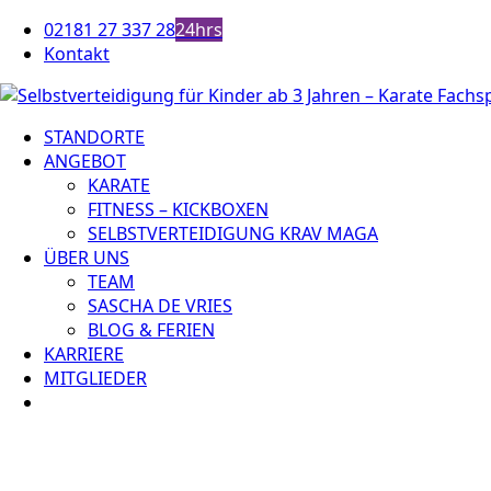
Zum
02181 27 337 28
24hrs
Inhalt
Kontakt
springen
STANDORTE
ANGEBOT
KARATE
FITNESS – KICKBOXEN
SELBSTVERTEIDIGUNG KRAV MAGA
ÜBER UNS
TEAM
SASCHA DE VRIES
BLOG & FERIEN
KARRIERE
MITGLIEDER