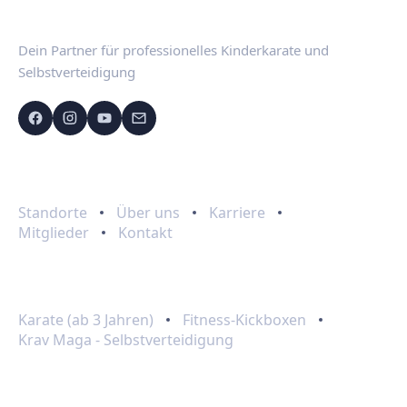
Dein Partner für professionelles Kinderkarate und
Selbstverteidigung
Schnelllinks
Standorte
Über uns
Karriere
Mitglieder
Kontakt
Programme
Karate (ab 3 Jahren)
Fitness-Kickboxen
Krav Maga - Selbstverteidigung
Kontakt