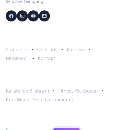
Selbstverteidigung
Schnelllinks
Standorte
Über uns
Karriere
Mitglieder
Kontakt
Programme
Karate (ab 3 Jahren)
Fitness-Kickboxen
Krav Maga - Selbstverteidigung
Kontakt