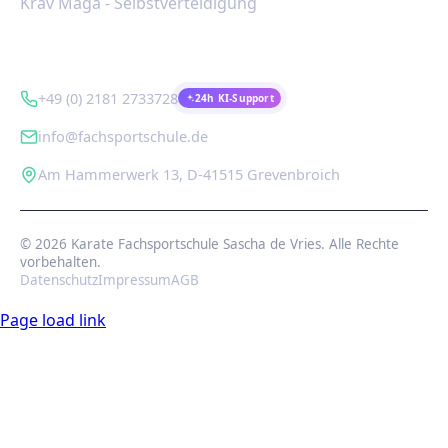
Krav Maga - Selbstverteidigung
Kontakt
+49 (0) 2181 2733728
24h KI-Support
info@fachsportschule.de
Am Hammerwerk 13, D-41515 Grevenbroich
© 2026 Karate Fachsportschule Sascha de Vries. Alle Rechte
vorbehalten.
Datenschutz
Impressum
AGB
Page load link
Nach
oben