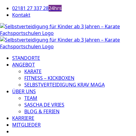
Zum
02181 27 337 28
24hrs
Inhalt
Kontakt
springen
STANDORTE
ANGEBOT
KARATE
FITNESS – KICKBOXEN
SELBSTVERTEIDIGUNG KRAV MAGA
ÜBER UNS
TEAM
SASCHA DE VRIES
BLOG & FERIEN
KARRIERE
MITGLIEDER