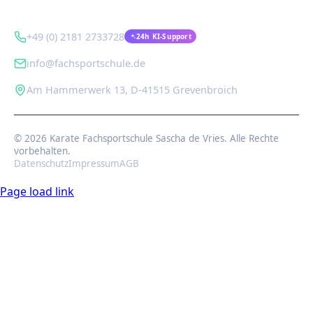
Kontakt
+49 (0) 2181 2733728
24h KI-Support
info@fachsportschule.de
Am Hammerwerk 13, D-41515 Grevenbroich
© 2026 Karate Fachsportschule Sascha de Vries. Alle Rechte
vorbehalten.
Datenschutz
Impressum
AGB
Page load link
Nach
oben