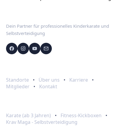
Dein Partner für professionelles Kinderkarate und
Selbstverteidigung
Schnelllinks
Standorte
Über uns
Karriere
Mitglieder
Kontakt
Programme
Karate (ab 3 Jahren)
Fitness-Kickboxen
Krav Maga - Selbstverteidigung