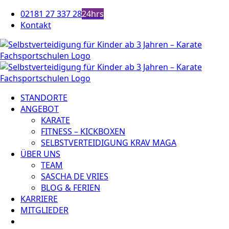
Zum
02181 27 337 28
24hrs
Inhalt
Kontakt
springen
STANDORTE
ANGEBOT
KARATE
FITNESS – KICKBOXEN
SELBSTVERTEIDIGUNG KRAV MAGA
ÜBER UNS
TEAM
SASCHA DE VRIES
BLOG & FERIEN
KARRIERE
MITGLIEDER