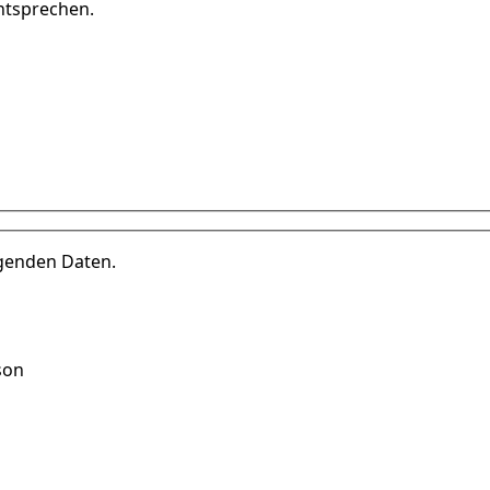
ntsprechen.
lgenden Daten.
son