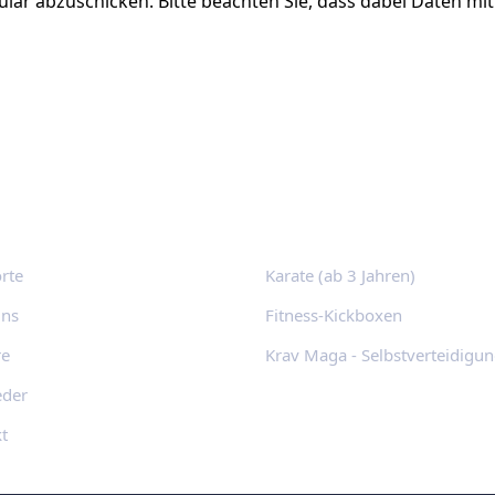
lar abzuschicken. Bitte beachten Sie, dass dabei Daten mi
lllinks
Programme
rte
Karate (ab 3 Jahren)
uns
Fitness-Kickboxen
re
Krav Maga - Selbstverteidigu
eder
t