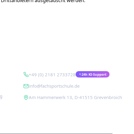
t Drittanbietern ausgetauscht werden.
Kontakt
+49 (0) 2181 2733728
24h KI-Support
info@fachsportschule.de
ng
Am Hammerwerk 13, D-41515 Grevenbroich