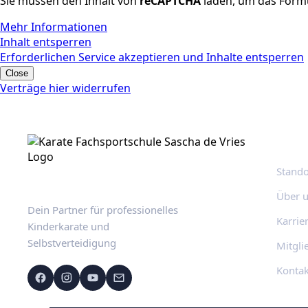
Sie müssen den Inhalt von
reCAPTCHA
laden, um das Formu
Mehr Informationen
Inhalt entsperren
Erforderlichen Service akzeptieren und Inhalte entsperren
Close
Verträge hier widerrufen
Schne
Stando
Über 
Dein Partner für professionelles
Karrie
Kinderkarate und
Selbstverteidigung
Mitgli
Kontak